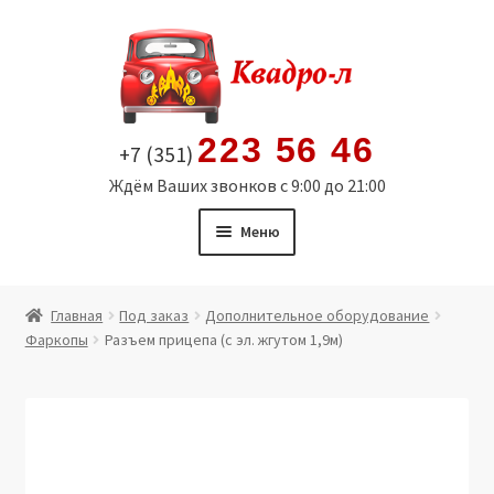
Перейти
Перейти
к
к
навигации
содержимому
223 56 46
+7 (351)
Ждём Ваших звонков с 9:00 до 21:00
Меню
Главная
Главная
Под заказ
Дополнительное оборудование
Фаркопы
Разъем прицепа (с эл. жгутом 1,9м)
Витрина
Мой аккаунт
Политика в отношении обработки персональных
данных