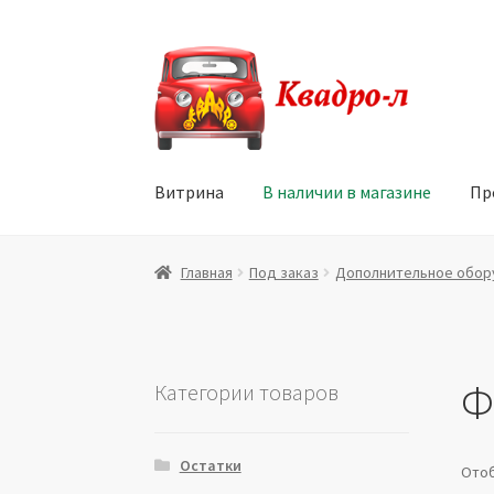
Перейти
Перейти
к
к
навигации
содержимому
Витрина
В наличии в магазине
Пр
Главная
Витрина
Мой аккаунт
Политика в 
Главная
Под заказ
Дополнительное обор
Юридические данные
Ф
Категории товаров
Остатки
Отоб