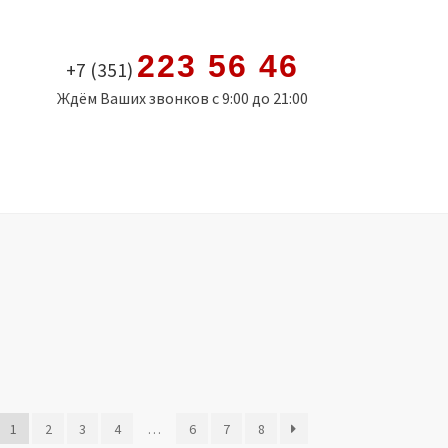
223 56 46
+7 (351)
Ждём Ваших звонков с 9:00 до 21:00
1
2
3
4
…
6
7
8