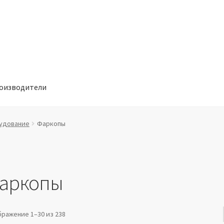
оизводители
отношении обработки персональных данных
Производители
удование
Фаркопы
аркопы
ражение 1–30 из 238