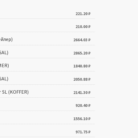
221.20
₽
210.00
₽
ейлер)
2664.03
₽
SAL)
2865.20
₽
MER)
1840.80
₽
SAL)
2050.88
₽
 SL (KOFFER)
2141.30
₽
920.40
₽
1556.10
₽
971.75
₽