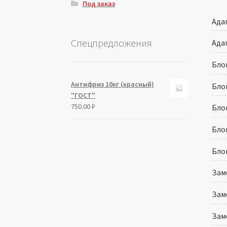
Под заказ
Адап
Спецпредложения
Адап
Бло
Антифриз 10кг (красный)
Бло
"ГОСТ"
750.00
₽
Бло
Бло
Бло
Зам
Зам
Зам