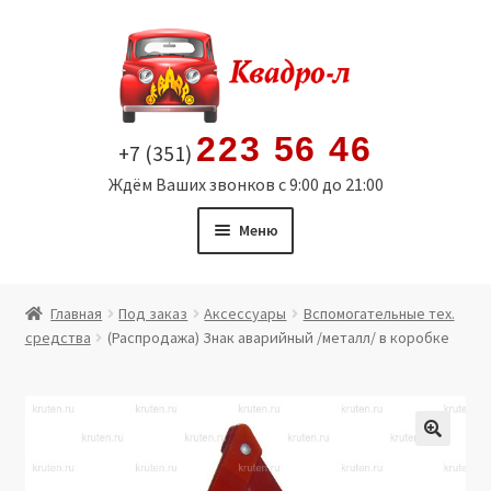
Перейти
Перейти
к
к
навигации
содержимому
223 56 46
+7 (351)
Ждём Ваших звонков с 9:00 до 21:00
Меню
Главная
Главная
Под заказ
Аксессуары
Вспомогательные тех.
средства
(Распродажа) Знак аварийный /металл/ в коробке
Витрина
Мой аккаунт
Политика в отношении обработки персональных
🔍
данных