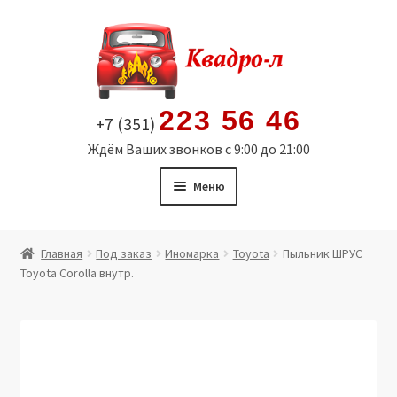
Перейти
Перейти
к
к
навигации
содержимому
223 56 46
+7 (351)
Ждём Ваших звонков с 9:00 до 21:00
Меню
Главная
Главная
Под заказ
Иномарка
Toyota
Пыльник ШРУС
Toyota Corolla внутр.
Витрина
Мой аккаунт
Политика в отношении обработки персональных
данных