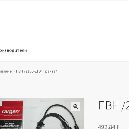
оизводители
отношении обработки персональных данных
Производители
ование
ПВН /2190-2194 Гранта/
ПВН /2
🔍
492.84
₽