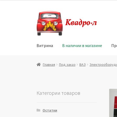
Перейти
Перейти
к
к
навигации
содержимому
Витрина
В наличии в магазине
Пр
Главная
Витрина
Мой аккаунт
Политика в 
Главная
Под заказ
ВАЗ
Электрооборуд
Юридические данные
Категории товаров
Остатки