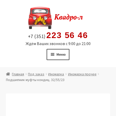
Перейти
Перейти
к
к
навигации
содержимому
223 56 46
+7 (351)
Ждём Ваших звонков с 9:00 до 21:00
Меню
Главная
Главная
Под заказ
Иномарка
Иномарка прочее
Подшипник муфты кондиц. 32/55/23
Витрина
Мой аккаунт
Политика в отношении обработки персональных
данных