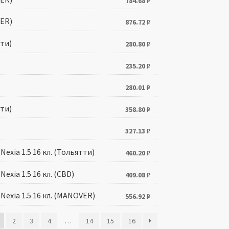
784.68
₽
ER)
876.72
₽
ти)
280.80
₽
235.20
₽
280.01
₽
ти)
358.80
₽
327.13
₽
xia 1.5 16 кл. (Тольятти)
460.20
₽
xia 1.5 16 кл. (CBD)
409.08
₽
exia 1.5 16 кл. (MANOVER)
556.92
₽
2
3
4
…
14
15
16