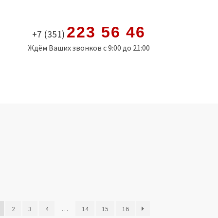
223 56 46
+7 (351)
Ждём Ваших звонков с 9:00 до 21:00
2
3
4
…
14
15
16