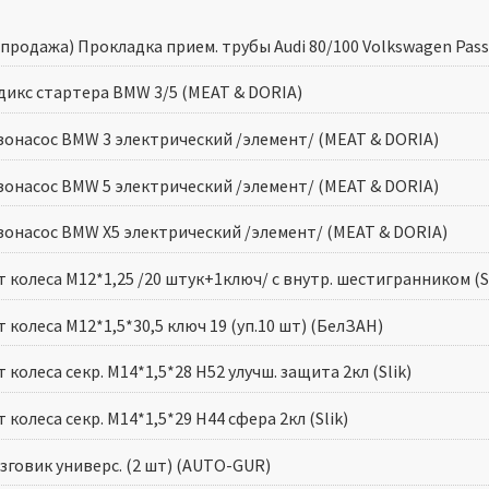
продажа) Прокладка прием. трубы Audi 80/100 Volkswagen Passa
дикс стартера BMW 3/5 (MEAT & DORIA)
зонасос BMW 3 электрический /элемент/ (MEAT & DORIA)
зонасос BMW 5 электрический /элемент/ (MEAT & DORIA)
зонасос BMW X5 электрический /элемент/ (MEAT & DORIA)
 колеса M12*1,25 /20 штук+1ключ/ с внутр. шестигранником (Sl
 колеса M12*1,5*30,5 ключ 19 (уп.10 шт) (БелЗАН)
 колеса секр. M14*1,5*28 H52 улучш. защита 2кл (Slik)
 колеса секр. M14*1,5*29 H44 сфера 2кл (Slik)
зговик универс. (2 шт) (AUTO-GUR)