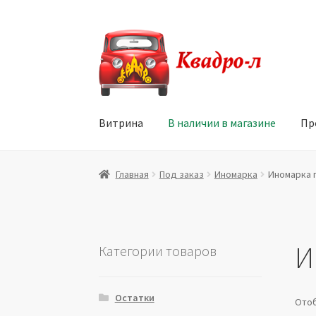
Перейти
Перейти
к
к
навигации
содержимому
Витрина
В наличии в магазине
Пр
Главная
Витрина
Мой аккаунт
Политика в 
Главная
Под заказ
Иномарка
Иномарка 
Юридические данные
И
Категории товаров
Остатки
Отоб