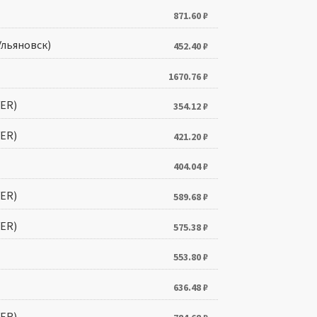
871.60
₽
Ульяновск)
452.40
₽
1670.76
₽
ER)
354.12
₽
ER)
421.20
₽
404.04
₽
ER)
589.68
₽
ER)
575.38
₽
553.80
₽
636.48
₽
ER)