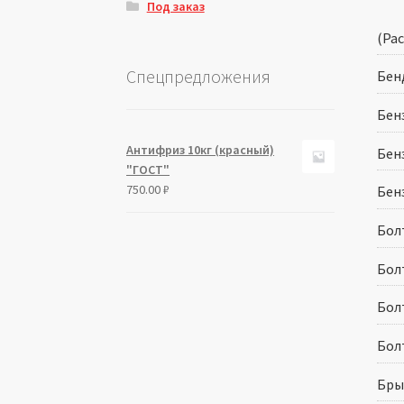
Под заказ
(Рас
Спецпредложения
Бен
Бен
Антифриз 10кг (красный)
Бен
"ГОСТ"
750.00
₽
Бен
Болт
Болт
Болт
Болт
Бры