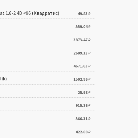
t 1.6-2.4D <96 (Квадратис)
49.83
₽
559.04
₽
3873.47
₽
2609.33
₽
4671.63
₽
ik)
1502.96
₽
25.98
₽
915.86
₽
566.31
₽
422.88
₽