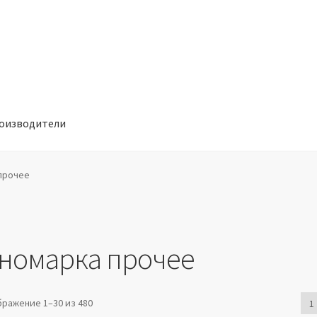
оизводители
отношении обработки персональных данных
Производители
прочее
номарка прочее
ражение 1–30 из 480
1