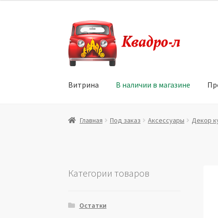
Перейти
Перейти
к
к
навигации
содержимому
Витрина
В наличии в магазине
Пр
Главная
Витрина
Мой аккаунт
Политика в 
Главная
Под заказ
Аксессуары
Декор к
Юридические данные
Категории товаров
Остатки