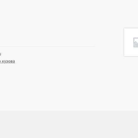
9
 кузова