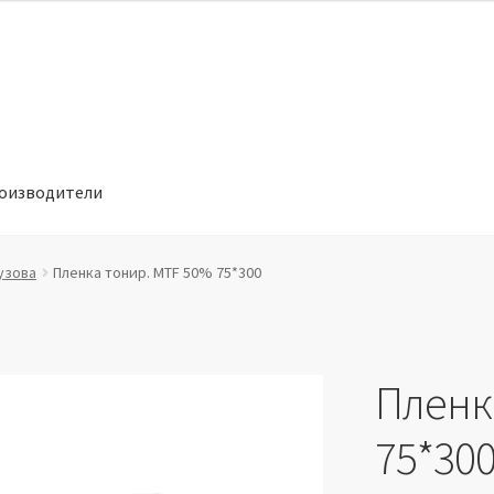
оизводители
отношении обработки персональных данных
Производители
узова
Пленка тонир. MTF 50% 75*300
Пленк
75*30