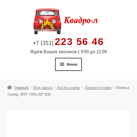
Перейти
Перейти
к
к
навигации
содержимому
223 56 46
+7 (351)
Ждём Ваших звонков с 9:00 до 21:00
Меню
Главная
Главная
Под заказ
Аксессуары
Декор кузова
Пленка
тонир. MTF 70% 50*300
Витрина
Мой аккаунт
Политика в отношении обработки персональных
данных