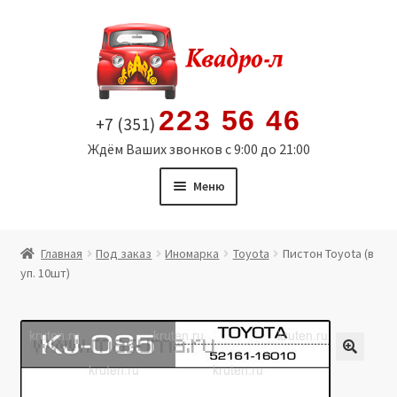
Перейти
Перейти
к
к
навигации
содержимому
223 56 46
+7 (351)
Ждём Ваших звонков с 9:00 до 21:00
Меню
Главная
Главная
Под заказ
Иномарка
Toyota
Пистон Toyota (в
уп. 10шт)
Витрина
Мой аккаунт
Политика в отношении обработки персональных
🔍
данных