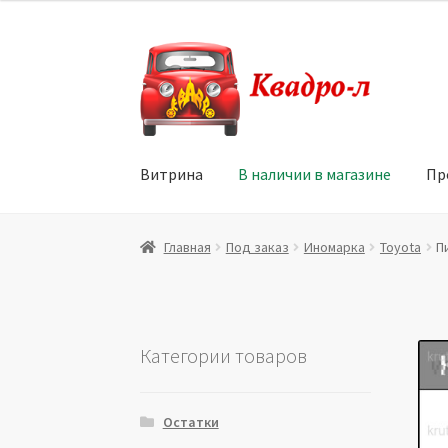
Перейти
Перейти
к
к
навигации
содержимому
Витрина
В наличии в магазине
Пр
Главная
Витрина
Мой аккаунт
Политика в 
Главная
Под заказ
Иномарка
Toyota
П
Юридические данные
Категории товаров
Остатки