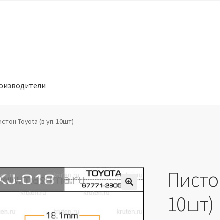
оизводители
отношении обработки персональных данных
Производители
истон Toyota (в уп. 10шт)
Пистон
🔍
10шт)