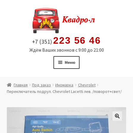
Перейти
Перейти
к
к
навигации
содержимому
223 56 46
+7 (351)
Ждём Ваших звонков с 9:00 до 21:00
Меню
Главная
Главная
Под заказ
Иномарка
Chevrolet
Переключатель подрул. Chevrolet Lacetti лев. /поворот+свет/
Витрина
Мой аккаунт
Политика в отношении обработки персональных
🔍
данных