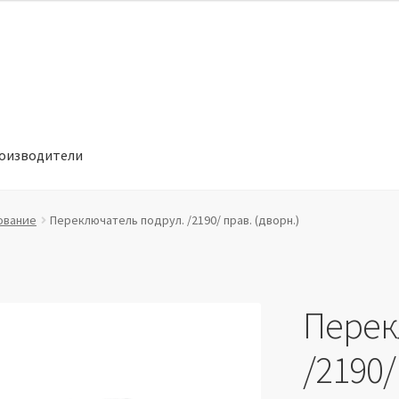
оизводители
отношении обработки персональных данных
Производители
ование
Переключатель подрул. /2190/ прав. (дворн.)
Перек
/2190/