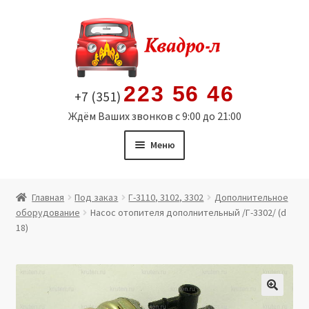
Перейти
Перейти
к
к
навигации
содержимому
223 56 46
+7 (351)
Ждём Ваших звонков с 9:00 до 21:00
Меню
Главная
Главная
Под заказ
Г-3110, 3102, 3302
Дополнительное
оборудование
Насос отопителя дополнительный /Г-3302/ (d
Витрина
18)
Мой аккаунт
Политика в отношении обработки персональных
🔍
данных