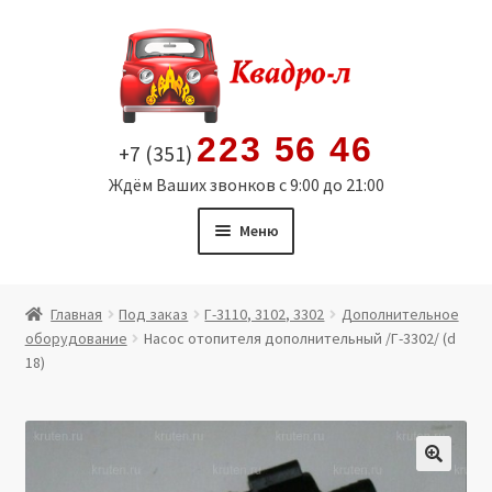
Перейти
Перейти
к
к
навигации
содержимому
223 56 46
+7 (351)
Ждём Ваших звонков с 9:00 до 21:00
Меню
Главная
Главная
Под заказ
Г-3110, 3102, 3302
Дополнительное
оборудование
Насос отопителя дополнительный /Г-3302/ (d
Витрина
18)
Мой аккаунт
Политика в отношении обработки персональных
🔍
данных