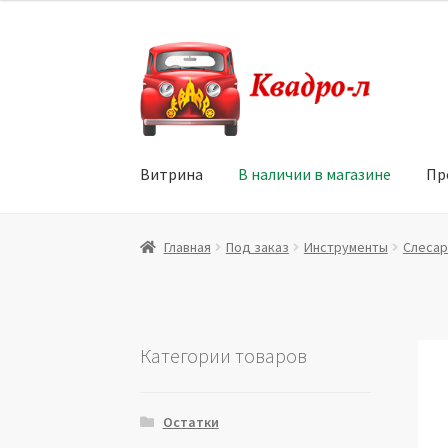
Перейти
Перейти
к
к
навигации
содержимому
Витрина
В наличии в магазине
Пр
Главная
Витрина
Мой аккаунт
Политика в 
Главная
Под заказ
Инструменты
Слесар
Юридические данные
Категории товаров
Остатки