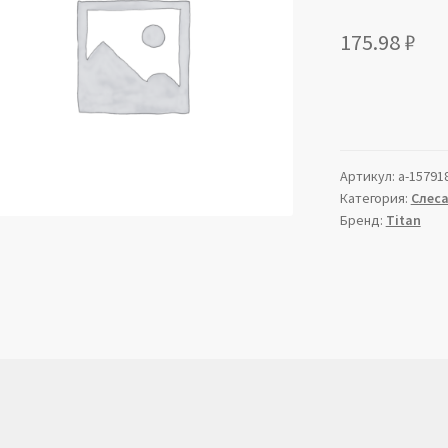
175.98
₽
Артикул:
a-15791
Категория:
Слес
Бренд:
Titan