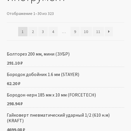
Производители
Отображение 1–30 из 323
Юридические данные
1
2
3
4
…
9
10
11
Болторез 200 мм, мини (ЗУБР)
291.10
₽
Бородок добойник 1.6 мм (STAYER)
62.20
₽
Бородок-керн 185 мм х 10 мм (FORCETECH)
298.94
₽
Гайковерт пневматический ударный 1/2 (610 н.м)
(KRAFT)
4699.08
₽