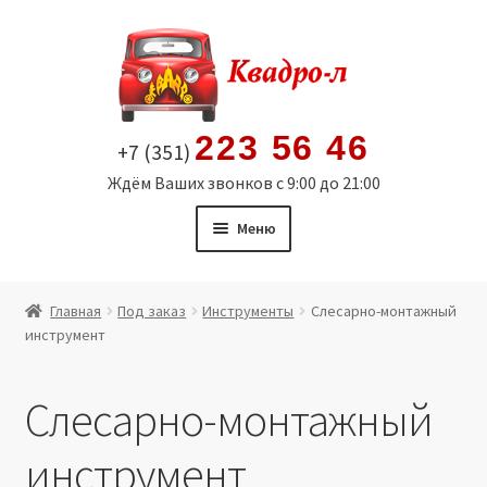
Перейти
Перейти
к
к
навигации
содержимому
223 56 46
+7 (351)
Ждём Ваших звонков с 9:00 до 21:00
Меню
Главная
Главная
Под заказ
Инструменты
Слесарно-монтажный
инструмент
Витрина
Мой аккаунт
Слесарно-монтажный
Политика в отношении обработки персональных
инструмент
данных