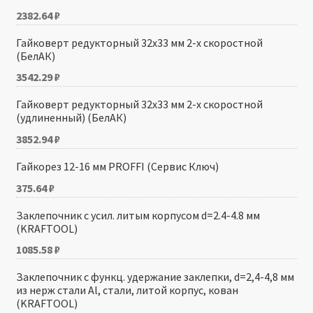
2382.64
₽
Гайковерт редукторный 32х33 мм 2-х скоростной
(БелАК)
3542.29
₽
Гайковерт редукторный 32х33 мм 2-х скоростной
(удлиненный) (БелАК)
3852.94
₽
Гайкорез 12-16 мм PROFFI (Сервис Ключ)
375.64
₽
Заклепочник с усил. литым корпусом d=2.4-4.8 мм
(KRAFTOOL)
1085.58
₽
Заклепочник с функц. удержание заклепки, d=2,4-4,8 мм
из нерж стали Al, стали, литой корпус, кован
(KRAFTOOL)