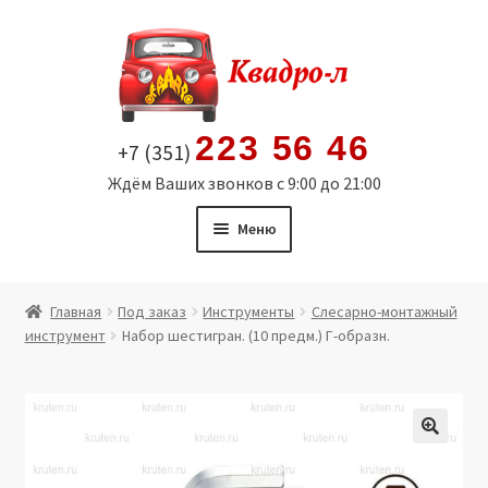
Перейти
Перейти
к
к
навигации
содержимому
223 56 46
+7 (351)
Ждём Ваших звонков с 9:00 до 21:00
Меню
Главная
Главная
Под заказ
Инструменты
Слесарно-монтажный
инструмент
Набор шестигран. (10 предм.) Г-образн.
Витрина
Мой аккаунт
Политика в отношении обработки персональных
🔍
данных