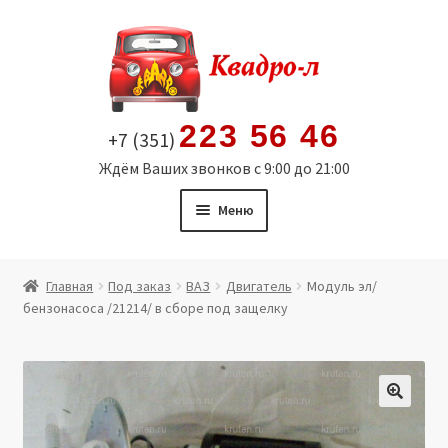
Перейти
Перейти
к
к
навигации
содержимому
223 56 46
+7 (351)
Ждём Ваших звонков с 9:00 до 21:00
Меню
Главная
Главная
Под заказ
ВАЗ
Двигатель
Модуль эл/
бензонасоса /21214/ в сборе под защелку
Витрина
Мой аккаунт
Политика в отношении обработки персональных
🔍
данных