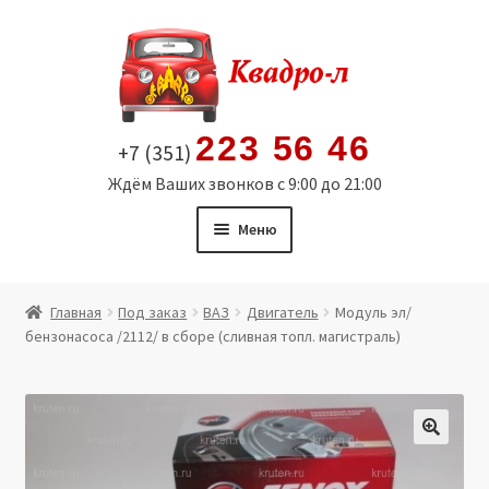
Перейти
Перейти
к
к
навигации
содержимому
223 56 46
+7 (351)
Ждём Ваших звонков с 9:00 до 21:00
Меню
Главная
Главная
Под заказ
ВАЗ
Двигатель
Модуль эл/
бензонасоса /2112/ в сборе (сливная топл. магистраль)
Витрина
Мой аккаунт
Политика в отношении обработки персональных
🔍
данных