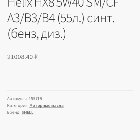
Helix HX8 5W40 SМ/CF
A3/B3/В4 (55л.) синт.
(бенз, диз.)
21008.40
₽
Артикул:
a-159719
Категория:
Моторные масла
Бренд:
SHELL