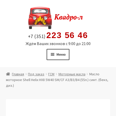
Перейти
Перейти
к
к
навигации
содержимому
223 56 46
+7 (351)
Ждём Ваших звонков с 9:00 до 21:00
Меню
Главная
Главная
Под заказ
ГСМ
Моторные масла
Масло
моторное Shell Helix HX8 5W40 SМ/CF A3/B3/В4 (55л.) синт. (бенз,
Витрина
диз.)
Мой аккаунт
Политика в отношении обработки персональных
данных