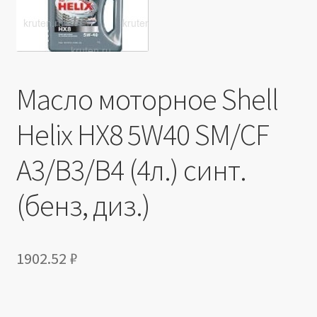
Производители
Юридические данные
Масло моторное Shell
Helix HX8 5W40 SМ/CF
A3/B3/В4 (4л.) синт.
(бенз, диз.)
1902.52
₽