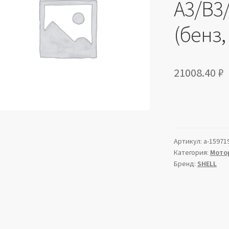
A3/B3/
(бенз,
21008.40
₽
Артикул:
a-15971
Категория:
Мото
Бренд:
SHELL