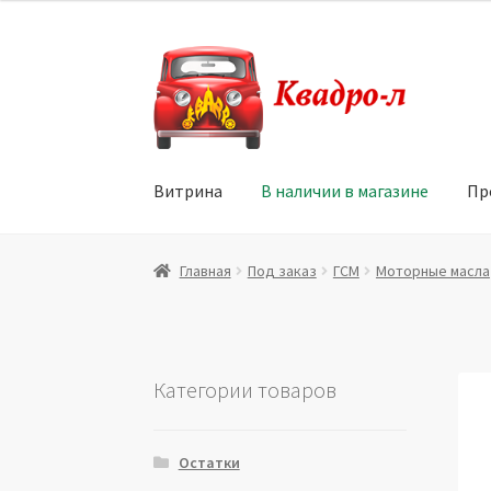
Перейти
Перейти
к
к
навигации
содержимому
Витрина
В наличии в магазине
Пр
Главная
Витрина
Мой аккаунт
Политика в 
Главная
Под заказ
ГСМ
Моторные масла
Юридические данные
Категории товаров
Остатки