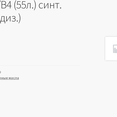
В4 (55л.) синт.
 диз.)
9
рные масла