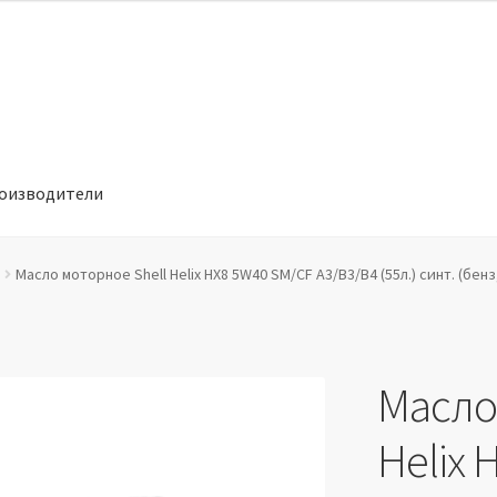
оизводители
отношении обработки персональных данных
Производители
Масло моторное Shell Helix HX8 5W40 SМ/CF A3/B3/В4 (55л.) синт. (бенз,
Масло
Helix 