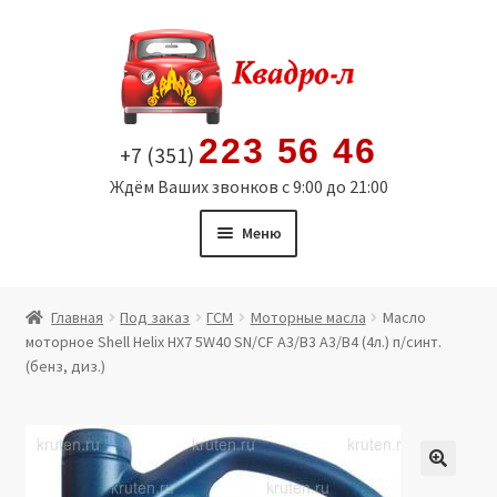
Перейти
Перейти
к
к
навигации
содержимому
223 56 46
+7 (351)
Ждём Ваших звонков с 9:00 до 21:00
Меню
Главная
Главная
Под заказ
ГСМ
Моторные масла
Масло
моторное Shell Helix HX7 5W40 SN/CF A3/B3 A3/B4 (4л.) п/синт.
Витрина
(бенз, диз.)
Мой аккаунт
Политика в отношении обработки персональных
🔍
данных