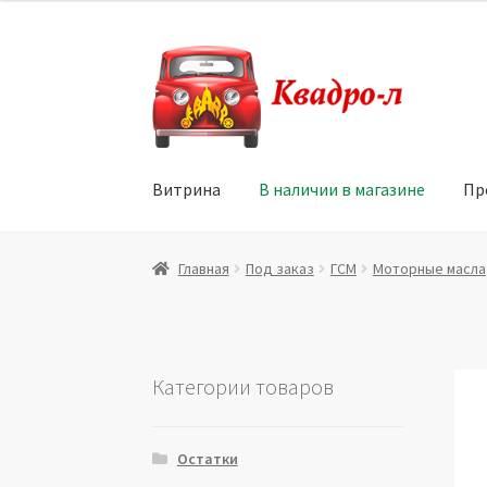
Перейти
Перейти
к
к
навигации
содержимому
Витрина
В наличии в магазине
Пр
Главная
Витрина
Мой аккаунт
Политика в 
Главная
Под заказ
ГСМ
Моторные масла
Юридические данные
Категории товаров
Остатки