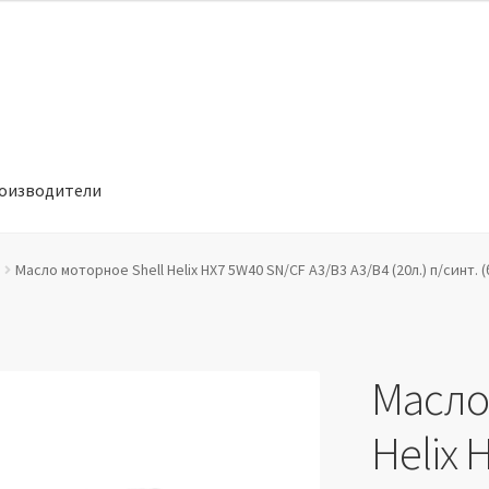
оизводители
отношении обработки персональных данных
Производители
Масло моторное Shell Helix HX7 5W40 SN/CF A3/B3 A3/B4 (20л.) п/синт. (
Масло
Helix 