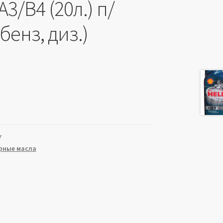
A3/B4 (20л.) п/
(бенз, диз.)
7
рные масла