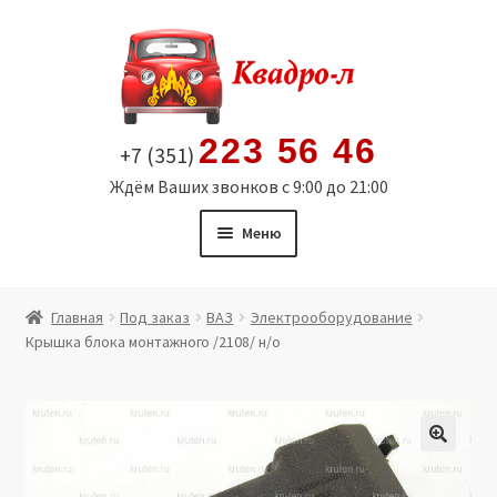
Перейти
Перейти
к
к
навигации
содержимому
223 56 46
+7 (351)
Ждём Ваших звонков с 9:00 до 21:00
Меню
Главная
Главная
Под заказ
ВАЗ
Электрооборудование
Крышка блока монтажного /2108/ н/о
Витрина
Мой аккаунт
Политика в отношении обработки персональных
🔍
данных