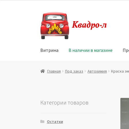
Перейти
Перейти
к
к
навигации
содержимому
Витрина
В наличии в магазине
Пр
Главная
Витрина
Мой аккаунт
Политика в 
Главная
Под заказ
Автохимия
Краска эм
Юридические данные
Категории товаров
Остатки