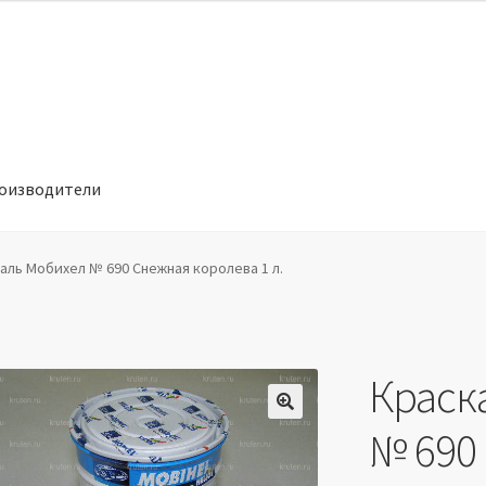
оизводители
отношении обработки персональных данных
Производители
аль Мобихел № 690 Снежная королева 1 л.
Краск
🔍
№ 690