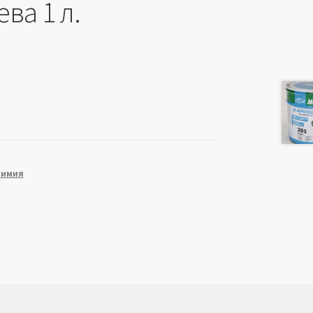
ва 1 л.
химия