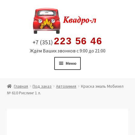
Перейти
Перейти
к
к
навигации
содержимому
223 56 46
+7 (351)
Ждём Ваших звонков с 9:00 до 21:00
Меню
Главная
Главная
Под заказ
Автохимия
Краска эмаль Мобихел
№ 610 Рислинг 1 л.
Витрина
Мой аккаунт
Политика в отношении обработки персональных
данных