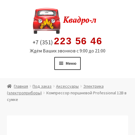
Перейти
Перейти
к
к
навигации
содержимому
223 56 46
+7 (351)
Ждём Ваших звонков с 9:00 до 21:00
Меню
Главная
Главная
Под заказ
Аксессуары
Электрика
(электроприборы)
Компрессор поршневой Professional 12В в
Витрина
сумке
Мой аккаунт
Политика в отношении обработки персональных
данных