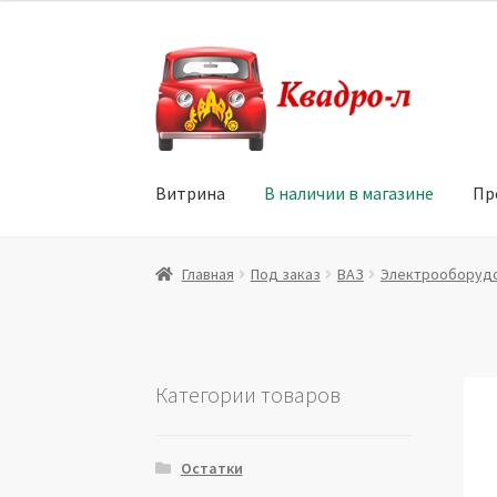
Перейти
Перейти
к
к
навигации
содержимому
Витрина
В наличии в магазине
Пр
Главная
Витрина
Мой аккаунт
Политика в 
Главная
Под заказ
ВАЗ
Электрооборуд
Юридические данные
Категории товаров
Остатки