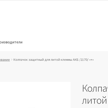
оизводители
отношении обработки персональных данных
Производители
ование
Колпачок защитный для литой клеммы АКБ /2170/ «+»
Колпа
литой