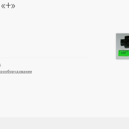
 «+»
6
трооборудование