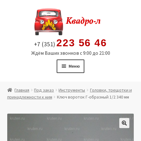
Перейти
Перейти
к
к
навигации
содержимому
223 56 46
+7 (351)
Ждём Ваших звонков с 9:00 до 21:00
Меню
Главная
Главная
Под заказ
Инструменты
Головки, трещотки и
принадлежности к ним
Ключ вороток Г-образный 1/2 340 мм
Витрина
Мой аккаунт
Политика в отношении обработки персональных
🔍
данных