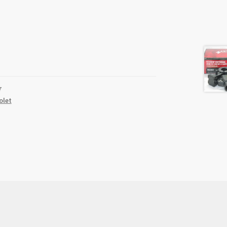
7
olet