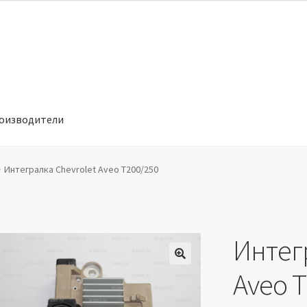
оизводители
отношении обработки персональных данных
Производители
Интегралка Chevrolet Aveo T200/250
Интег
🔍
Aveo 