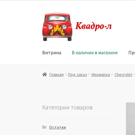
Перейти
Перейти
к
к
навигации
содержимому
Витрина
В наличии в магазине
Пр
Главная
Витрина
Мой аккаунт
Политика в 
Главная
Под заказ
Иномарка
Chevrolet
Юридические данные
Категории товаров
Остатки