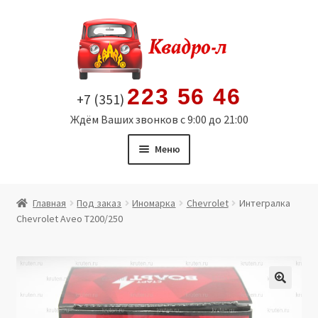
Перейти
Перейти
к
к
навигации
содержимому
223 56 46
+7 (351)
Ждём Ваших звонков с 9:00 до 21:00
Меню
Главная
Главная
Под заказ
Иномарка
Chevrolet
Интегралка
Chevrolet Aveo T200/250
Витрина
Мой аккаунт
Политика в отношении обработки персональных
🔍
данных