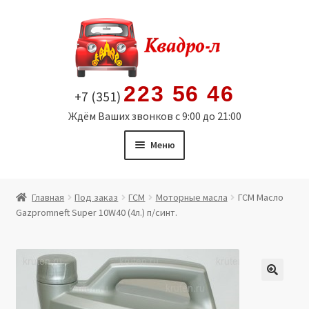
Перейти
Перейти
к
к
навигации
содержимому
223 56 46
+7 (351)
Ждём Ваших звонков с 9:00 до 21:00
Меню
Главная
Главная
Под заказ
ГСМ
Моторные масла
ГСМ Масло
Gazpromneft Super 10W40 (4л.) п/синт.
Витрина
Мой аккаунт
Политика в отношении обработки персональных
🔍
данных