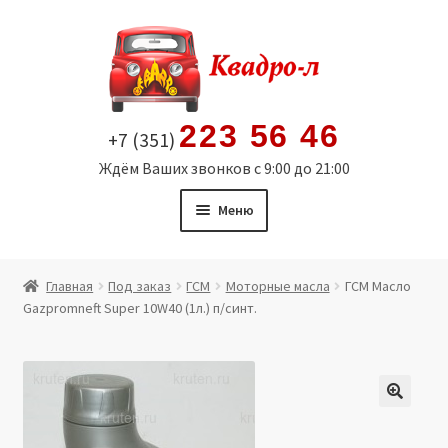
Перейти
Перейти
к
к
навигации
содержимому
223 56 46
+7 (351)
Ждём Ваших звонков с 9:00 до 21:00
Меню
Главная
Главная
Под заказ
ГСМ
Моторные масла
ГСМ Масло
Gazpromneft Super 10W40 (1л.) п/синт.
Витрина
Мой аккаунт
Политика в отношении обработки персональных
🔍
данных