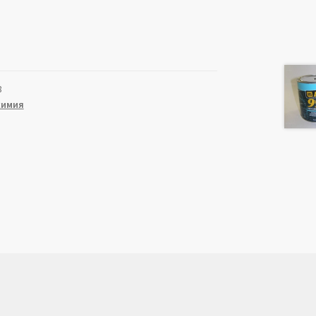
8
химия