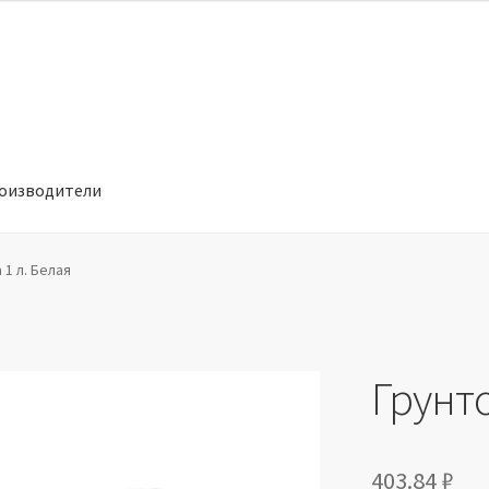
оизводители
отношении обработки персональных данных
Производители
 1 л. Белая
Грунто
403.84
₽