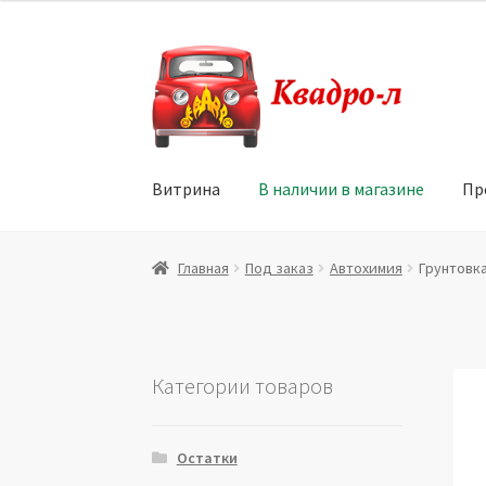
Перейти
Перейти
к
к
навигации
содержимому
Витрина
В наличии в магазине
Пр
Главная
Витрина
Мой аккаунт
Политика в 
Главная
Под заказ
Автохимия
Грунтовка
Юридические данные
Категории товаров
Остатки