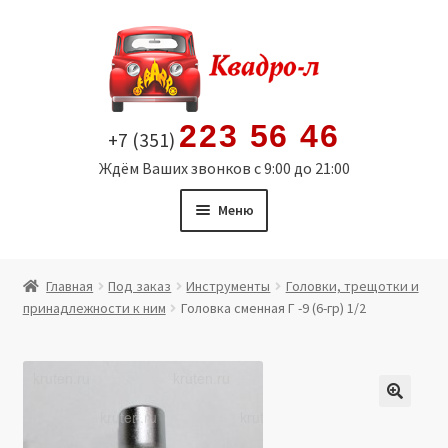
Перейти
Перейти
к
к
навигации
содержимому
223 56 46
+7 (351)
Ждём Ваших звонков с 9:00 до 21:00
Меню
Главная
Главная
Под заказ
Инструменты
Головки, трещотки и
принадлежности к ним
Головка сменная Г -9 (6-гр) 1/2
Витрина
Мой аккаунт
Политика в отношении обработки персональных
🔍
данных