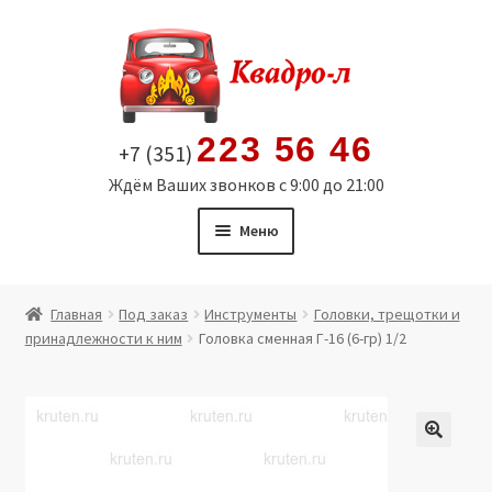
Перейти
Перейти
к
к
навигации
содержимому
223 56 46
+7 (351)
Ждём Ваших звонков с 9:00 до 21:00
Меню
Главная
Главная
Под заказ
Инструменты
Головки, трещотки и
принадлежности к ним
Головка сменная Г-16 (6-гр) 1/2
Витрина
Мой аккаунт
Политика в отношении обработки персональных
🔍
данных