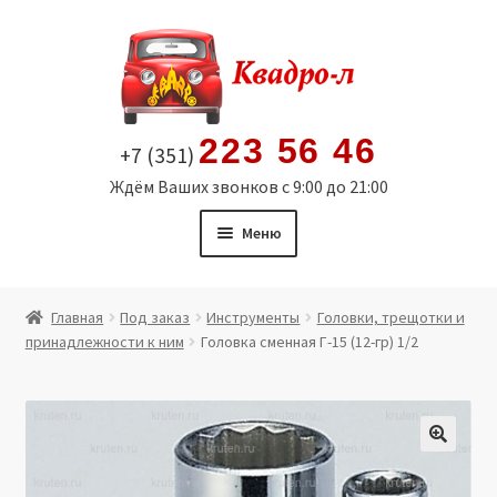
Перейти
Перейти
к
к
навигации
содержимому
223 56 46
+7 (351)
Ждём Ваших звонков с 9:00 до 21:00
Меню
Главная
Главная
Под заказ
Инструменты
Головки, трещотки и
принадлежности к ним
Головка сменная Г-15 (12-гр) 1/2
Витрина
Мой аккаунт
Политика в отношении обработки персональных
🔍
данных