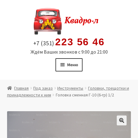
Перейти
Перейти
к
к
навигации
содержимому
223 56 46
+7 (351)
Ждём Ваших звонков с 9:00 до 21:00
Меню
Главная
Главная
Под заказ
Инструменты
Головки, трещотки и
принадлежности к ним
Головка сменная Г-10 (6-гр) 1/2
Витрина
Мой аккаунт
Политика в отношении обработки персональных
🔍
данных