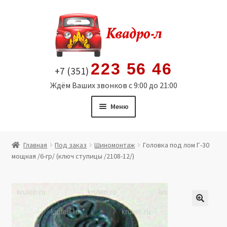
Перейти
Перейти
к
к
навигации
содержимому
223 56 46
+7 (351)
Ждём Ваших звонков с 9:00 до 21:00
Меню
Главная
Главная
Под заказ
Шиномонтаж
Головка под лом Г-30
мощная /6-гр/ (ключ ступицы /2108-12/)
Витрина
Мой аккаунт
Политика в отношении обработки персональных
🔍
данных