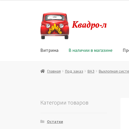
Перейти
Перейти
к
к
навигации
содержимому
Витрина
В наличии в магазине
Пр
Главная
Витрина
Мой аккаунт
Политика в 
Главная
Под заказ
ВАЗ
Выхлопная сист
Юридические данные
Категории товаров
Остатки