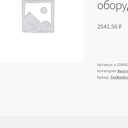
оборуд
2541.50
₽
Артикул:
a-15600
Категория:
Выхл
Бренд:
ТехВазКо