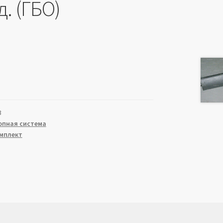
. (ГБО)
3
опная система
мплект