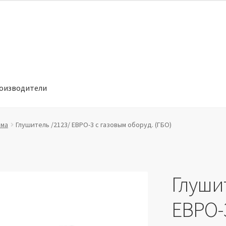
оизводители
отношении обработки персональных данных
Производители
ема
Глушитель /2123/ ЕВРО-3 с газовым оборуд. (ГБО)
Глуши
ЕВРО-