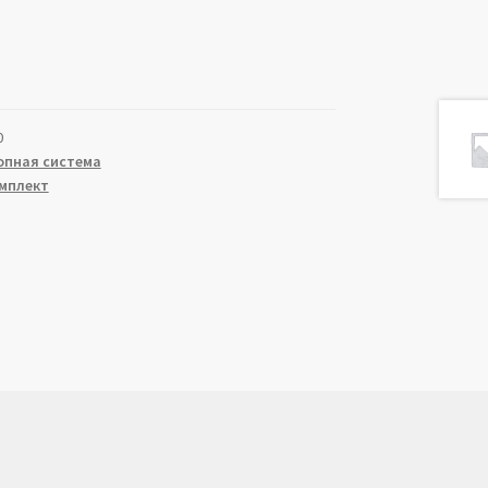
0
опная система
мплект