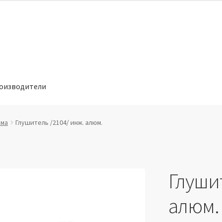
оизводители
отношении обработки персональных данных
Производители
ема
Глушитель /2104/ инж. алюм.
Глушит
алюм.