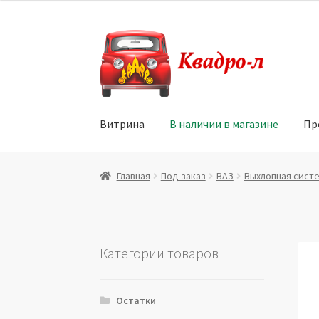
Перейти
Перейти
к
к
навигации
содержимому
Витрина
В наличии в магазине
Пр
Главная
Витрина
Мой аккаунт
Политика в 
Главная
Под заказ
ВАЗ
Выхлопная сист
Юридические данные
Категории товаров
Остатки