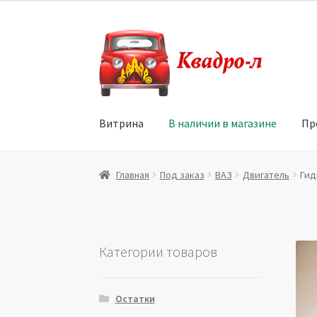
Перейти
Перейти
к
к
навигации
содержимому
Витрина
В наличии в магазине
Пр
Главная
Витрина
Мой аккаунт
Политика в 
Главная
Под заказ
ВАЗ
Двигатель
Гид
Юридические данные
Категории товаров
Остатки