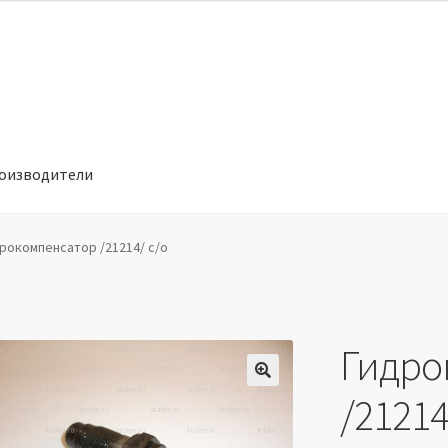
оизводители
отношении обработки персональных данных
Производители
рокомпенсатор /21214/ с/о
Гидро
🔍
/21214