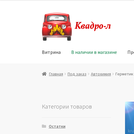
Перейти
Перейти
к
к
навигации
содержимому
Витрина
В наличии в магазине
Пр
Главная
Витрина
Мой аккаунт
Политика в 
Главная
Под заказ
Автохимия
Герметик 
Юридические данные
Категории товаров
Остатки