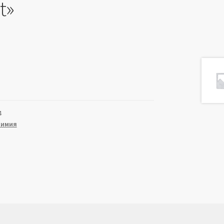
t»
4
химия