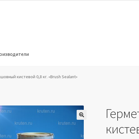
оизводители
отношении обработки персональных данных
Производители
шовный кистевой 0,8 кг. «Brush Sealant»
Герме
🔍
кистев