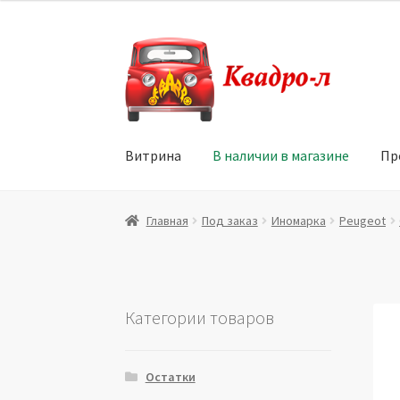
Перейти
Перейти
к
к
навигации
содержимому
Витрина
В наличии в магазине
Пр
Главная
Витрина
Мой аккаунт
Политика в 
Главная
Под заказ
Иномарка
Peugeot
Юридические данные
Категории товаров
Остатки