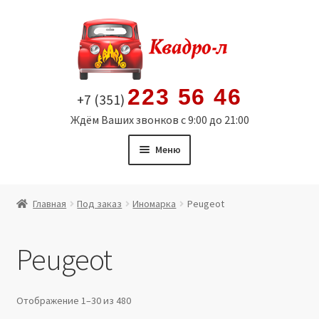
Перейти
Перейти
к
к
навигации
содержимому
223 56 46
+7 (351)
Ждём Ваших звонков с 9:00 до 21:00
Меню
Главная
Главная
Под заказ
Иномарка
Peugeot
Витрина
Peugeot
Мой аккаунт
Политика в отношении обработки персональных
Отображение 1–30 из 480
данных