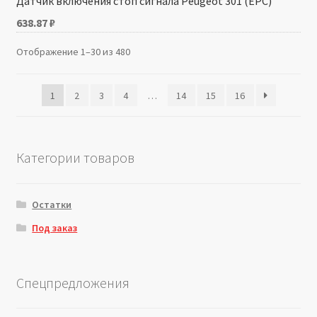
Датчик включения стоп сигнала Peugeot 301 (EPC)
638.87
₽
Отображение 1–30 из 480
1
2
3
4
…
14
15
16
Категории товаров
Остатки
Под заказ
Спецпредложения