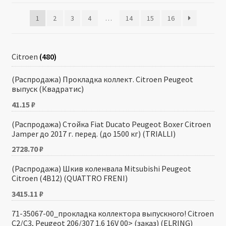
1
2
3
4
…
14
15
16
Производители
Юридические данные
Citroen
(480)
(Распродажа) Прокладка коллект. Citroen Peugeot
выпуск (Квадратис)
41.15
₽
(Распродажа) Стойка Fiat Ducato Peugeot Boxer Citroen
Jamper до 2017 г. перед. (до 1500 кг) (TRIALLI)
2728.70
₽
(Распродажа) Шкив коленвала Mitsubishi Peugeot
Citroen (4B12) (QUATTRO FRENI)
3415.11
₽
71-35067-00_прокладка коллектора выпускного! Citroen
C2/C3, Peugeot 206/307 1.6 16V 00> (заказ) (ELRING)