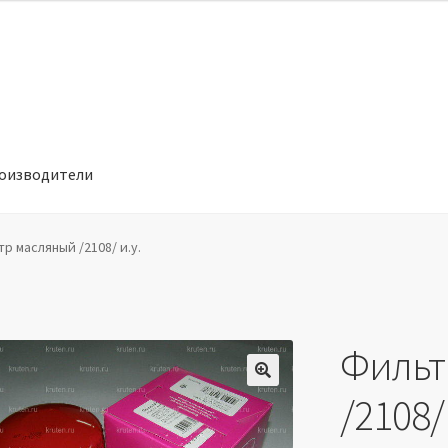
оизводители
отношении обработки персональных данных
Производители
р масляный /2108/ и.у.
Фильт
🔍
/2108/ 