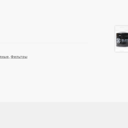
яные
,
Фильтры