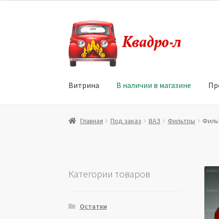
Перейти
Перейти
к
к
навигации
содержимому
Витрина
В наличии в магазине
Пр
Главная
Витрина
Мой аккаунт
Политика в 
Главная
Под заказ
ВАЗ
Фильтры
Фильт
Юридические данные
Категории товаров
Остатки