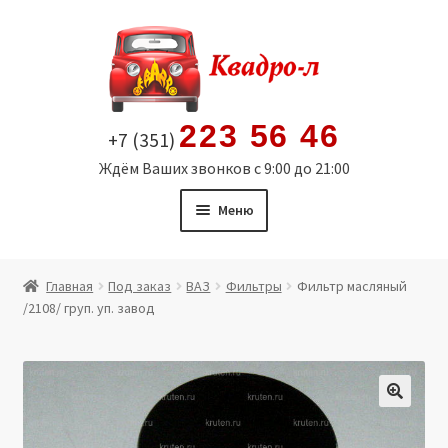
Перейти
Перейти
к
к
навигации
содержимому
223 56 46
+7 (351)
Ждём Ваших звонков с 9:00 до 21:00
Меню
Главная
Главная
Под заказ
ВАЗ
Фильтры
Фильтр масляный
/2108/ груп. уп. завод
Витрина
Мой аккаунт
Политика в отношении обработки персональных
🔍
данных